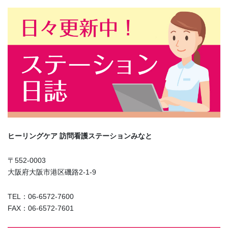
ペ
ペ
の
ー
ー
ペ
ジ
ジ
ー
ジ
送
り
ヒーリングケア
訪問看護ステーションみなと
〒552-0003
大阪府大阪市港区磯路2-1-9
TEL：06-6572-7600
FAX：06-6572-7601